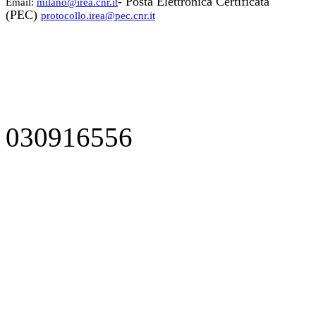
- Posta Elettronica Certificata
Email:
milano@irea.cnr.it
(PEC)
protocollo.irea@pec.cnr.it
030916556