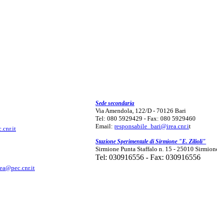
Sede secondaria
Via Amendola, 122/D - 70126 Bari
Tel: 080 5929429 - Fax: 080 5929460
Email:
responsabile_bari@irea.cnr.i
t
.cnr.it
Stazione Sperimentale di Sirmione "E. Zilioli"
Sirmione Punta Staffalo n. 15 - 25010 Sirmion
Tel: 030916556 - Fax: 030916556
rea@pec.cnr.it