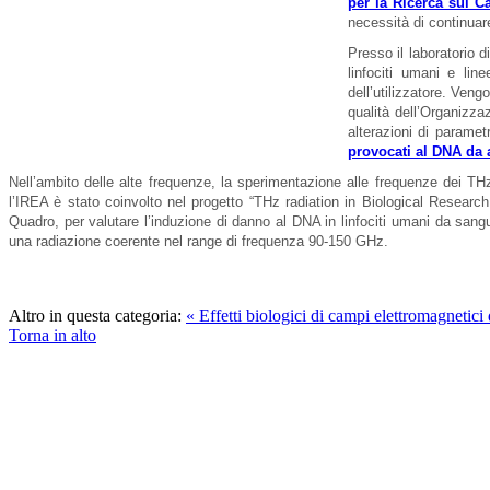
per la Ricerca sul C
necessità di continuare
Presso il laboratorio d
linfociti umani e lin
dell’utilizzatore. Ven
qualità dell’Organizza
alterazioni di paramet
provocati al DNA da
Nell’ambito delle alte frequenze, la sperimentazione alle frequenze dei THz
l’IREA è stato coinvolto nel progetto “THz radiation in Biological Resea
Quadro, per valutare l’induzione di danno al DNA in linfociti umani da sangu
una radiazione coerente nel range di frequenza 90-150 GHz.
Altro in questa categoria:
« Effetti biologici di campi elettromagnetici
Torna in alto