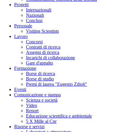
Progetti
Internazionali
Nazionali
Conclusi
Personale
Visiting Scientists
Lavoro
Concorsi
Contratti di ricerca
Assegni di ricerca
Incarichi di collaborazione
Gare d'appalto
Formazione
Borse di ricerca
Borse di studio
Premi di laurea "Eugenio Zilioli"
Eventi
Comunicazione e stampa
Scienza e società
Video
Report
Educazione scientifica e ambientale
5 X Mille al Cnr
Risorse e servizi
Laboratori e attrezzature