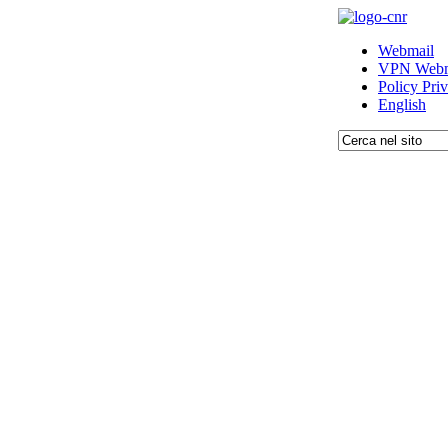
Webmail
VPN Webm
Policy Pri
English