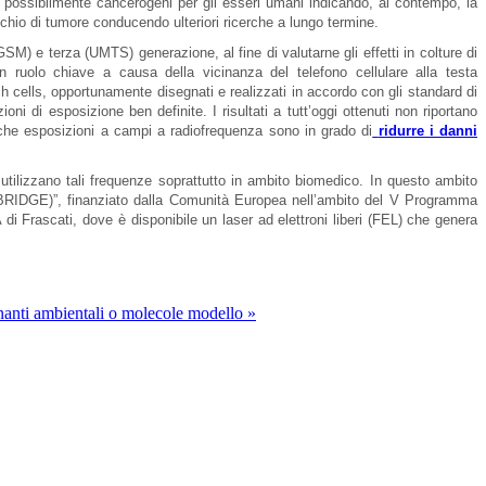
 possibilmente cancerogeni per gli esseri umani indicando, al contempo, la
ischio di tumore conducendo ulteriori ricerche a lungo termine.
GSM) e terza (UMTS) generazione, al fine di valutarne gli effetti in colture di
 un ruolo chiave a causa della vicinanza del telefono cellulare alla testa
h cells, opportunamente disegnati e realizzati in accordo con gli standard di
zioni di esposizione ben definite. I risultati a tutt’oggi ottenuti non riportano
e che esposizioni a campi a radiofrequenza sono in grado di
ridurre i danni
 utilizzano tali frequenze soprattutto in ambito biomedico. In questo ambito
z-BRIDGE)”, finanziato dalla Comunità Europea nell’ambito del V Programma
di Frascati, dove è disponibile un laser ad elettroni liberi (FEL) che genera
inanti ambientali o molecole modello »