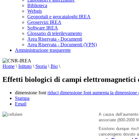
Biblioteca
Webgis
Geoportali e geocataloghi IREA
Geoservizi IREA
Software IREA
Glossario di telerilevamento
Area Riservata - Documenti
Area Riservata - Documenti (VPN)
Amministrazione trasparente
Home
\
Istituto
\
Storia
\
Bio
\
Effetti biologici di campi elettromagnetici 
dimensione font
riduci dimensione font
aumenta la dimensione 
Stampa
Email
A causa dell’aumento e
associate (800-2000 
Esistono dunque rischi
cancerogeno dovuto all