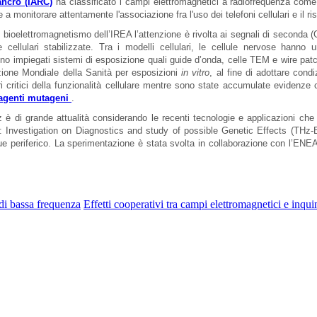
ancro (IARC)
ha classificato i campi elettromagnetici a radiofrequenza come
 a monitorare attentamente l'associazione fra l'uso dei telefoni cellulari e il r
i bioelettromagnetismo dell’IREA l’attenzione è rivolta ai segnali di seconda (
ee cellulari stabilizzate. Tra i modelli cellulari, le cellule nervose hanno
gono impiegati sistemi di esposizione quali guide d’onda, celle TEM e wire patc
zione Mondiale della Sanità per esposizioni
in vitro
, al fine di adottare condi
ri critici della funzionalità cellulare mentre sono state accumulate evidenz
 agenti mutageni
.
 è di grande attualità considerando le recenti tecnologie e applicazioni che
rch: Investigation on Diagnostics and study of possible Genetic Effects (TH
e periferico. La sperimentazione è stata svolta in collaborazione con l’ENEA 
 di bassa frequenza
Effetti cooperativi tra campi elettromagnetici e inqu