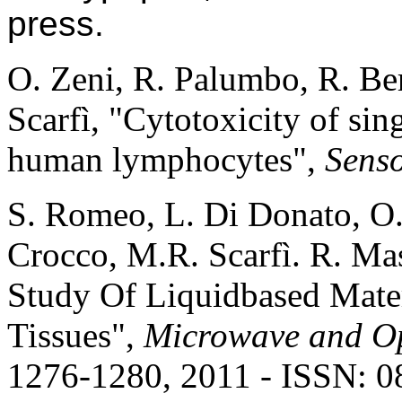
press.
O. Zeni, R. Palumbo, R. Ber
Scarfì, "Cytotoxicity of si
human lymphocytes",
Sens
S. Romeo, L. Di Donato, O.
Crocco, M.R. Scarfì. R. Mas
Study Of Liquidbased Mater
Tissues",
Microwave and Op
1276-1280, 2011 - ISSN: 0