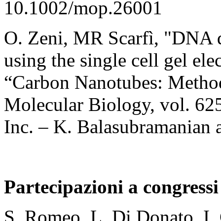
10.1002/mop.26001
O. Zeni, MR Scarfì, "DNA 
using the single cell gel el
“Carbon Nanotubes: Method
Molecular Biology, vol. 62
Inc. – K. Balasubramanian 
Partecipazioni a congressi
S. Romeo, L. Di Donato, I.