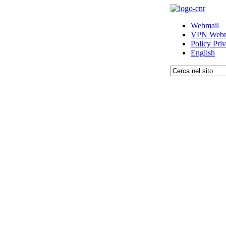
Webmail
VPN Webm
Policy Pri
English