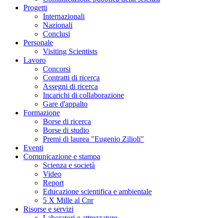
Progetti
Internazionali
Nazionali
Conclusi
Personale
Visiting Scientists
Lavoro
Concorsi
Contratti di ricerca
Assegni di ricerca
Incarichi di collaborazione
Gare d'appalto
Formazione
Borse di ricerca
Borse di studio
Premi di laurea "Eugenio Zilioli"
Eventi
Comunicazione e stampa
Scienza e società
Video
Report
Educazione scientifica e ambientale
5 X Mille al Cnr
Risorse e servizi
Laboratori e attrezzature