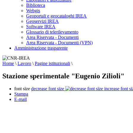
Biblioteca
Webgis
Geoportali e geocataloghi IREA
Geoservizi IREA
Software IREA
Glossario di telerilevamento
Area Riservata - Documenti
Area Riservata - Documenti (VPN)
Amministrazione trasparente
Home
\
Lavoro
\
Pagine istituzionali
\
Stazione sperimentale "Eugenio Zilioli"
font size
decrease font size
increase font si
Stampa
E-mail