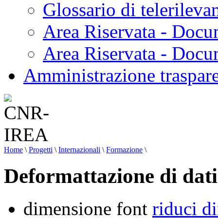
Glossario di telerilev
Area Riservata - Docu
Area Riservata - Doc
Amministrazione traspar
Home
\
Progetti
\
Internazionali
\
Formazione
\
Deformattazione di dati
dimensione font
riduci d