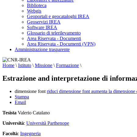
Biblioteca
Webgis
Geoportali e geocataloghi IREA
Geoservizi IREA
Software IREA
Glossario di telerilevamento
Area Riservata - Documenti
Area Riservata - Documenti (VPN)
Amministrazione trasparente
Home
\
Istituto
\
Missione
\
Formazione
\
Estrazione and interpretazione di informaz
dimensione font
riduci dimensione font
aumenta la dimensione 
Stampa
Email
Tesista
Valerio Catalano
Università
:
Università Parthenope
Facoltà
:
Ingegneria