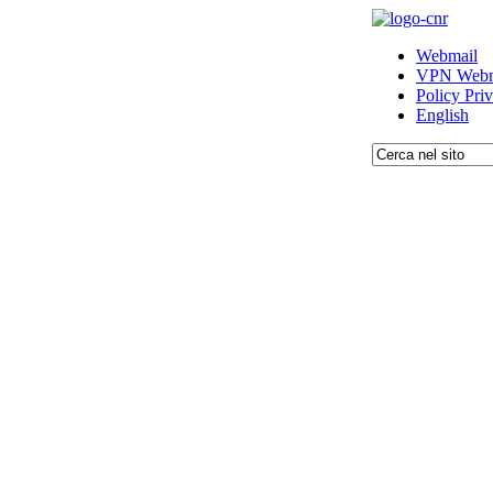
Webmail
VPN Webm
Policy Pri
English