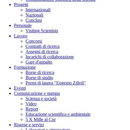
Progetti
Internazionali
Nazionali
Conclusi
Personale
Visiting Scientists
Lavoro
Concorsi
Contratti di ricerca
Assegni di ricerca
Incarichi di collaborazione
Gare d'appalto
Formazione
Borse di ricerca
Borse di studio
Premi di laurea "Eugenio Zilioli"
Eventi
Comunicazione e stampa
Scienza e società
Video
Report
Educazione scientifica e ambientale
5 X Mille al Cnr
Risorse e servizi
Laboratori e attrezzature