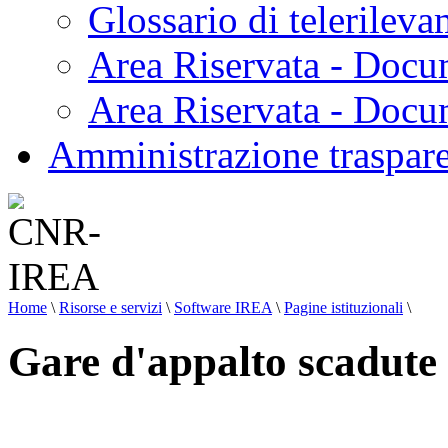
Glossario di telerilev
Area Riservata - Docu
Area Riservata - Doc
Amministrazione traspar
Home
\
Risorse e servizi
\
Software IREA
\
Pagine istituzionali
\
Gare d'appalto scadute