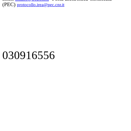
(PEC)
protocollo.irea@pec.cnr.it
030916556