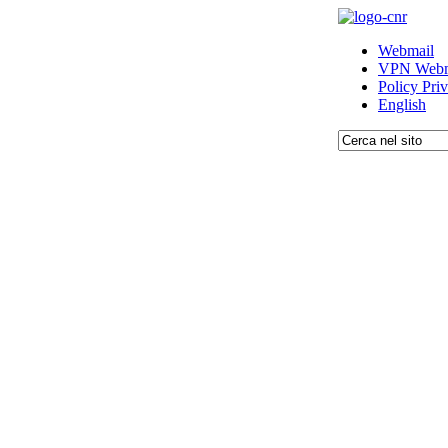
Webmail
VPN Webm
Policy Pri
English