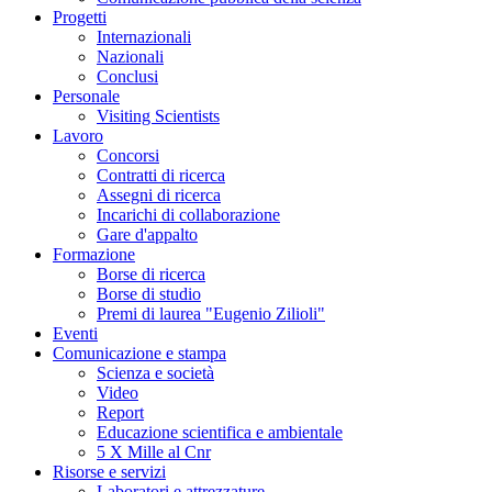
Progetti
Internazionali
Nazionali
Conclusi
Personale
Visiting Scientists
Lavoro
Concorsi
Contratti di ricerca
Assegni di ricerca
Incarichi di collaborazione
Gare d'appalto
Formazione
Borse di ricerca
Borse di studio
Premi di laurea "Eugenio Zilioli"
Eventi
Comunicazione e stampa
Scienza e società
Video
Report
Educazione scientifica e ambientale
5 X Mille al Cnr
Risorse e servizi
Laboratori e attrezzature