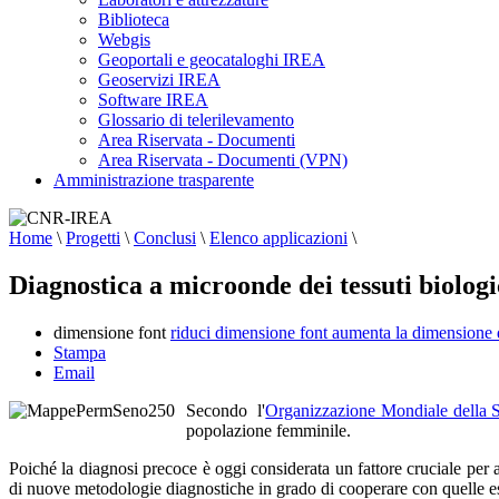
Biblioteca
Webgis
Geoportali e geocataloghi IREA
Geoservizi IREA
Software IREA
Glossario di telerilevamento
Area Riservata - Documenti
Area Riservata - Documenti (VPN)
Amministrazione trasparente
Home
\
Progetti
\
Conclusi
\
Elenco applicazioni
\
Diagnostica a microonde dei tessuti biologi
dimensione font
riduci dimensione font
aumenta la dimensione 
Stampa
Email
Secondo l'
Organizzazione Mondiale della S
popolazione femminile.
Poiché la diagnosi precoce è oggi considerata un fattore cruciale per au
di nuove metodologie diagnostiche in grado di cooperare con quelle es