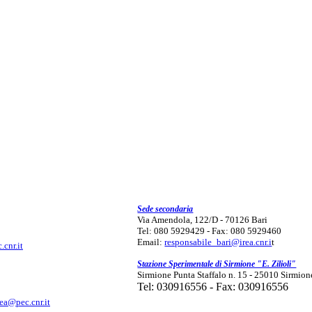
Sede secondaria
Via Amendola, 122/D - 70126 Bari
Tel: 080 5929429 - Fax: 080 5929460
Email:
responsabile_bari@irea.cnr.i
t
.cnr.it
Stazione Sperimentale di Sirmione "E. Zilioli"
Sirmione Punta Staffalo n. 15 - 25010 Sirmion
Tel: 030916556 - Fax: 030916556
rea@pec.cnr.it