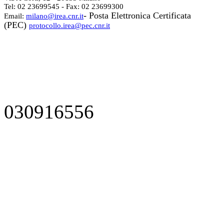
Tel: 02 23699545 - Fax: 02 23699300
- Posta Elettronica Certificata
Email:
milano@irea.cnr.it
(PEC)
protocollo.irea@pec.cnr.it
030916556