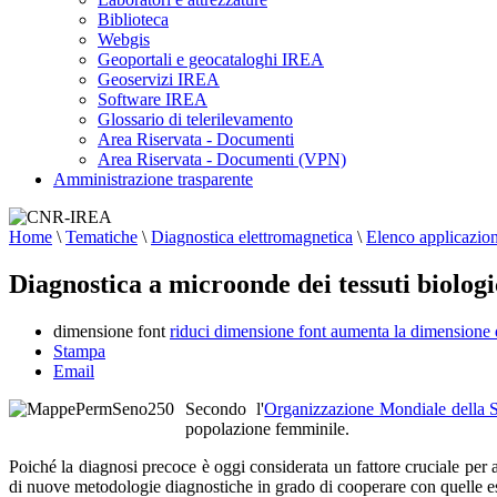
Biblioteca
Webgis
Geoportali e geocataloghi IREA
Geoservizi IREA
Software IREA
Glossario di telerilevamento
Area Riservata - Documenti
Area Riservata - Documenti (VPN)
Amministrazione trasparente
Home
\
Tematiche
\
Diagnostica elettromagnetica
\
Elenco applicazion
Diagnostica a microonde dei tessuti biologi
dimensione font
riduci dimensione font
aumenta la dimensione 
Stampa
Email
Secondo l'
Organizzazione Mondiale della S
popolazione femminile.
Poiché la diagnosi precoce è oggi considerata un fattore cruciale per au
di nuove metodologie diagnostiche in grado di cooperare con quelle es