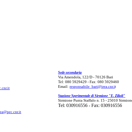
Sede secondaria
Via Amendola, 122/D - 70126 Bari
Tel: 080 5929429 - Fax: 080 5929460
Email:
responsabile_bari@irea.cnr.i
t
.cnr.it
Stazione Sperimentale di Sirmione "E. Zilioli"
Sirmione Punta Staffalo n. 15 - 25010 Sirmion
Tel: 030916556 - Fax: 030916556
rea@pec.cnr.it