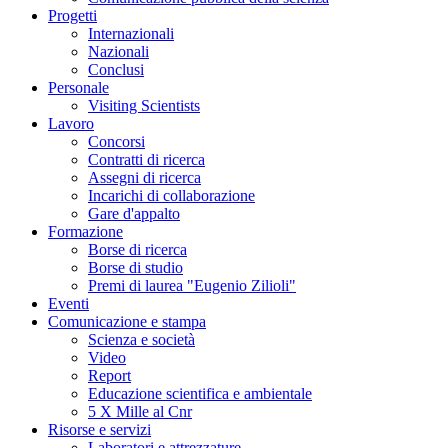
Progetti
Internazionali
Nazionali
Conclusi
Personale
Visiting Scientists
Lavoro
Concorsi
Contratti di ricerca
Assegni di ricerca
Incarichi di collaborazione
Gare d'appalto
Formazione
Borse di ricerca
Borse di studio
Premi di laurea "Eugenio Zilioli"
Eventi
Comunicazione e stampa
Scienza e società
Video
Report
Educazione scientifica e ambientale
5 X Mille al Cnr
Risorse e servizi
Laboratori e attrezzature