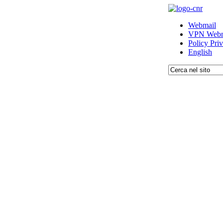
Webmail
VPN Webm
Policy Pri
English