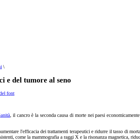
i
\
ci e del tumore al seno
del font
anità
, il cancro è la seconda causa di morte nei paesi economicamente s
mentare l'efficacia dei trattamenti terapeutici e ridurre il tasso di mort
istenti, come la mammografia a raggi X e la risonanza magnetica, riduce