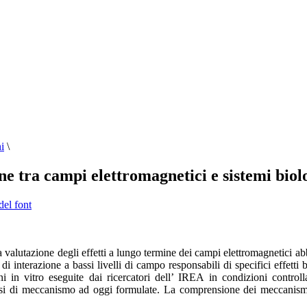
i
\
 tra campi elettromagnetici e sistemi biol
del font
la valutazione degli effetti a lungo termine dei campi elettromagnetici abb
 di interazione a bassi livelli di campo responsabili di specifici effett
oni in vitro eseguite dai ricercatori dell’ IREA in condizioni contro
tesi di meccanismo ad oggi formulate. La comprensione dei meccanismi 