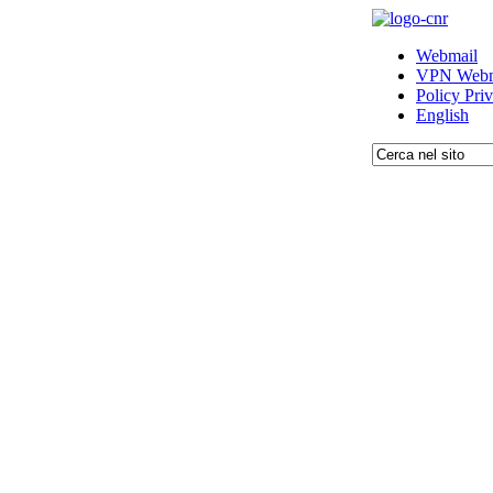
Webmail
VPN Webm
Policy Pri
English