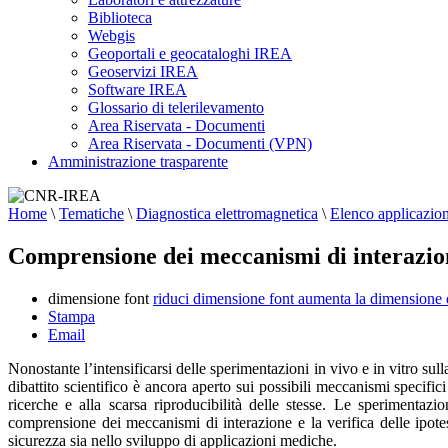
Biblioteca
Webgis
Geoportali e geocataloghi IREA
Geoservizi IREA
Software IREA
Glossario di telerilevamento
Area Riservata - Documenti
Area Riservata - Documenti (VPN)
Amministrazione trasparente
Home
\
Tematiche
\
Diagnostica elettromagnetica
\
Elenco applicazion
Comprensione dei meccanismi di interazione
dimensione font
riduci dimensione font
aumenta la dimensione 
Stampa
Email
Nonostante l’intensificarsi delle sperimentazioni in vivo e in vitro sul
dibattito scientifico è ancora aperto sui possibili meccanismi specifici
ricerche e alla scarsa riproducibilità delle stesse. Le sperimentazi
comprensione dei meccanismi di interazione e la verifica delle ipo
sicurezza sia nello sviluppo di applicazioni mediche.