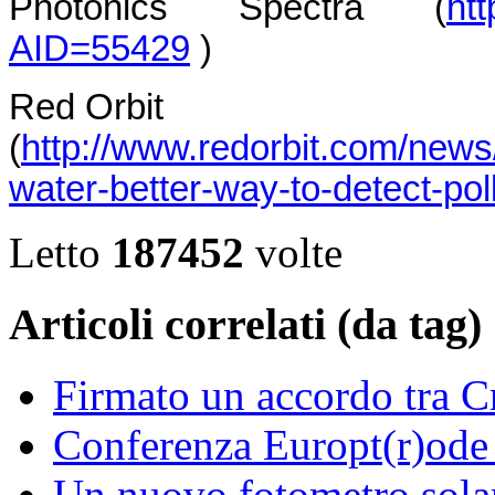
Photonics Spectra (
ht
AID=55429
)
Red Orbit
(
http://www.redorbit.com/new
water-better-way-to-detect-pol
Letto
187452
volte
Articoli correlati (da tag)
Firmato un accordo tra C
Conferenza Europt(r)od
Un nuovo fotometro solar