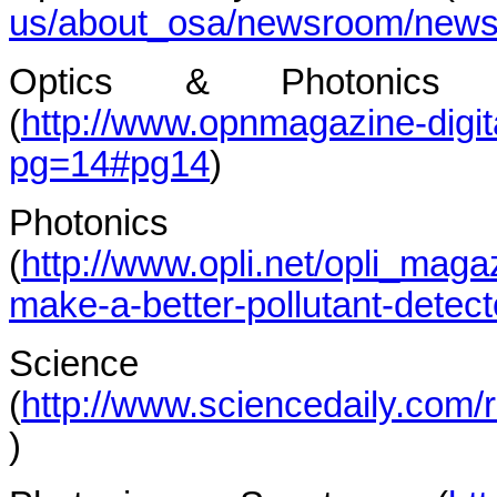
us/about_osa/newsroom/newsr
Optics & Photonic
(
http://www.opnmagazine-dig
pg=14#pg14
)
Photonics 
(
http://www.opli.net/opli_maga
make-a-better-pollutant-detect
Scien
(
http://www.sciencedaily.com
)