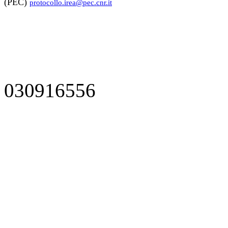
(PEC)
protocollo.irea@pec.cnr.it
030916556