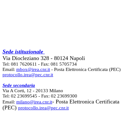
Sede istituzionale
Via Diocleziano 328 - 80124 Napoli
Tel: 081 7620611 - Fax: 081 5705734
Email:
mbox@irea.cnr.it
- Posta Elettronica Certificata (PEC)
protocollo.irea@pec.cnr.it
Sede secondaria
Via A Corti, 12 - 20133 Milano
Tel: 02 23699545 - Fax: 02 23699300
- Posta Elettronica Certificata
Email:
milano@irea.cnr.it
(PEC)
protocollo.irea@pec.cnr.it