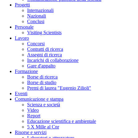
Progetti
Internazionali
Nazionali
Conclusi
Personale
Visiting Scientists
Lavoro
Concorsi
Contratti di ricerca
Assegni di ricerca
Incarichi di collaborazione
Gare d'appalto
Formazione
Borse di ricerca
Borse di studio
Premi di laurea "Eugenio Zilioli"
Eventi
Comunicazione e stampa
Scienza e società
Video
Report
Educazione scientifica e ambientale
5 X Mille al Cnr
Risorse e servizi
Laboratori e attrezzature