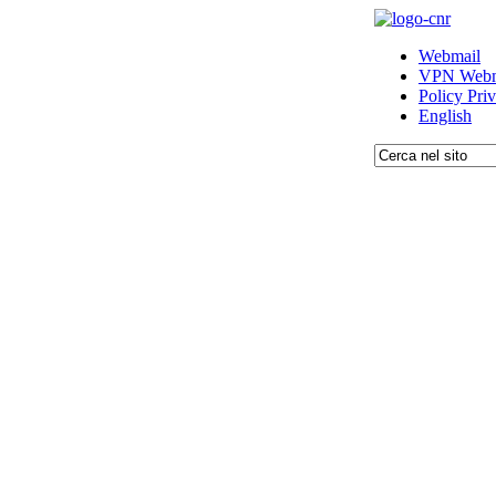
Webmail
VPN Webm
Policy Pri
English