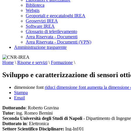
Biblioteca
Webgis
Geoportali e geocataloghi IREA
Geoservizi IREA
Software IREA
Glossario di telerilevamento
Area Riservata - Documenti
Area Riservata - Documenti (VPN)
Amministrazione trasparente
Home
\
Risorse e servizi
\
Formazione
\
Sviluppo e caratterizzazione di sensori otti
dimensione font
riduci dimensione font
aumenta la dimensione 
Stampa
Email
Dottorando
: Roberto Gravina
Tutor
: ing. Romeo Bernini
Seconda Università degli Studi di Napoli -
Dipartimento di Ingegne
Dottorato in
: Elettronica
Settore Scientifico Disciplinare:
Ing-Inf/01