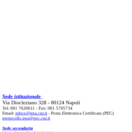
Sede istituzionale
Via Diocleziano 328 - 80124 Napoli
Tel: 081 7620611 - Fax: 081 5705734
Email:
mbox@irea.cnr.it
- Posta Elettronica Certificata (PEC)
protocollo.irea@pec.cnr.it
Sede secondaria