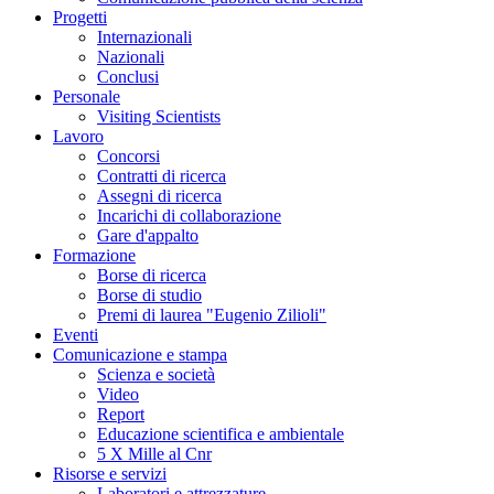
Progetti
Internazionali
Nazionali
Conclusi
Personale
Visiting Scientists
Lavoro
Concorsi
Contratti di ricerca
Assegni di ricerca
Incarichi di collaborazione
Gare d'appalto
Formazione
Borse di ricerca
Borse di studio
Premi di laurea "Eugenio Zilioli"
Eventi
Comunicazione e stampa
Scienza e società
Video
Report
Educazione scientifica e ambientale
5 X Mille al Cnr
Risorse e servizi
Laboratori e attrezzature