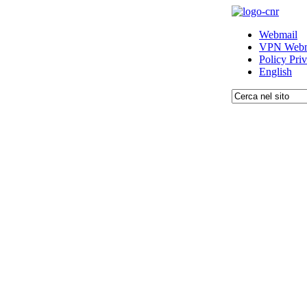
Webmail
VPN Webm
Policy Pri
English