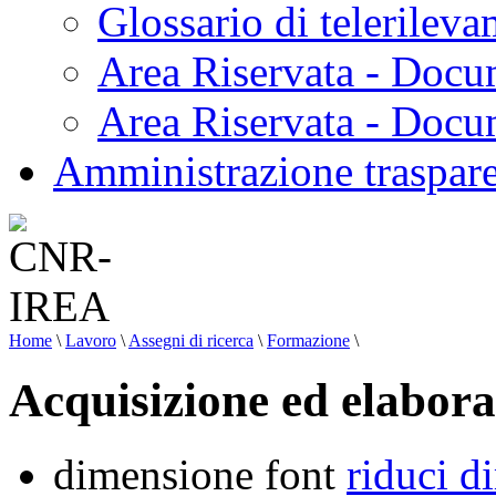
Glossario di telerilev
Area Riservata - Docu
Area Riservata - Doc
Amministrazione traspar
Home
\
Lavoro
\
Assegni di ricerca
\
Formazione
\
Acquisizione ed elaboraz
dimensione font
riduci d