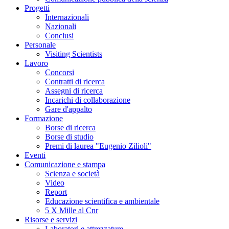
Progetti
Internazionali
Nazionali
Conclusi
Personale
Visiting Scientists
Lavoro
Concorsi
Contratti di ricerca
Assegni di ricerca
Incarichi di collaborazione
Gare d'appalto
Formazione
Borse di ricerca
Borse di studio
Premi di laurea "Eugenio Zilioli"
Eventi
Comunicazione e stampa
Scienza e società
Video
Report
Educazione scientifica e ambientale
5 X Mille al Cnr
Risorse e servizi
Laboratori e attrezzature