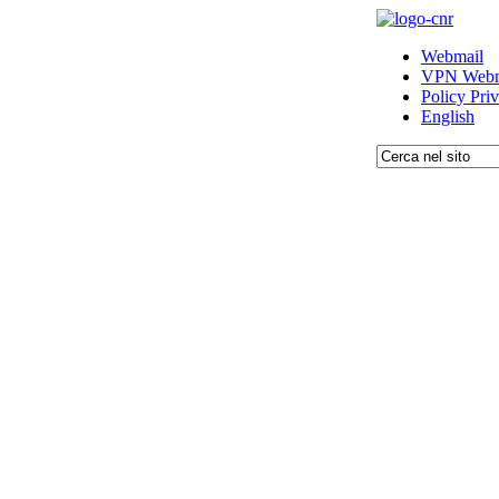
Webmail
VPN Webm
Policy Pri
English