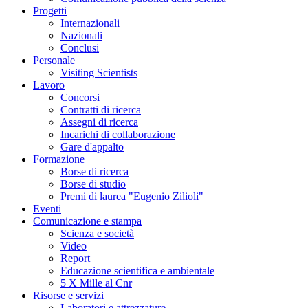
Progetti
Internazionali
Nazionali
Conclusi
Personale
Visiting Scientists
Lavoro
Concorsi
Contratti di ricerca
Assegni di ricerca
Incarichi di collaborazione
Gare d'appalto
Formazione
Borse di ricerca
Borse di studio
Premi di laurea "Eugenio Zilioli"
Eventi
Comunicazione e stampa
Scienza e società
Video
Report
Educazione scientifica e ambientale
5 X Mille al Cnr
Risorse e servizi
Laboratori e attrezzature