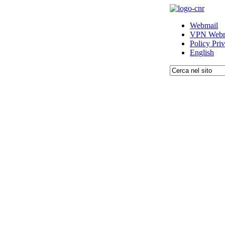
Webmail
VPN Webm
Policy Pri
English