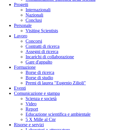
Progetti
Internazionali
Nazionali
Conclusi
Personale
Visiting Scientists
Lavoro
Concorsi
Contratti di ricerca
Assegni di ricerca
Incarichi di collaborazione
Gare d'appalto
Formazione
Borse di ricerca
Borse di studio
Premi di laurea "Eugenio Zilioli"
Eventi
Comunicazione e stampa
Scienza e società
Video
Report
Educazione scientifica e ambientale
5 X Mille al Cnr
Risorse e servizi
Laboratori e attrezzature