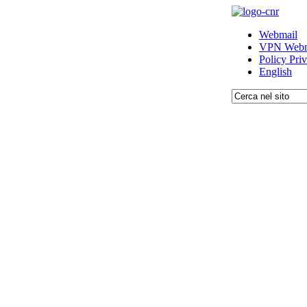
Webmail
VPN Webm
Policy Pri
English