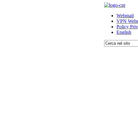
Webmail
VPN Webm
Policy Pri
English