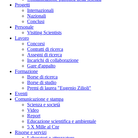
Progetti
Internazionali
Nazionali
Conclusi
Personale
Visiting Scientists
Lavoro
Concorsi
Contratti di ricerca
Assegni di ricerca
Incarichi di collaborazione
Gare d'appalto
Formazione
Borse di ricerca
Borse di studio
Premi di laurea "Eugenio Zilioli"
Eventi
Comunicazione e stampa
Scienza e società
Video
Report
Educazione scientifica e ambientale
5 X Mille al Cnr
Risorse e servizi
Laboratori e attrezzature