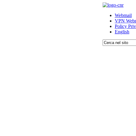
Webmail
VPN Webm
Policy Pri
English