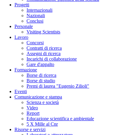
Progetti
Internazionali
Nazionali
Conclusi
Personale
Visiting Scientists
Lavoro
Concorsi
Contratti di ricerca
Assegni di ricerca
Incarichi di collaborazione
Gare d'appalto
Formazione
Borse di ricerca
Borse di studio
Premi di laurea "Eugenio Zilioli"
Eventi
Comunicazione e stampa
Scienza e società
Video
Report
Educazione scientifica e ambientale
5 X Mille al Cnr
Risorse e servizi
Laboratori e attrezzature