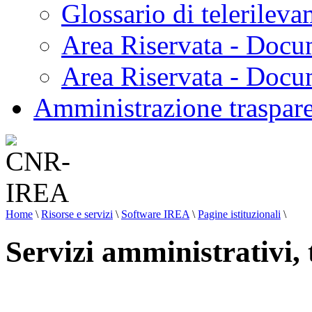
Glossario di telerilev
Area Riservata - Docu
Area Riservata - Doc
Amministrazione traspar
Home
\
Risorse e servizi
\
Software IREA
\
Pagine istituzionali
\
Servizi amministrativi, 