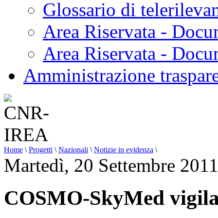
Glossario di telerilev
Area Riservata - Docu
Area Riservata - Doc
Amministrazione traspar
Home
\
Progetti
\
Nazionali
\
Notizie in evidenza
\
Martedì, 20 Settembre 201
COSMO-SkyMed vigila s