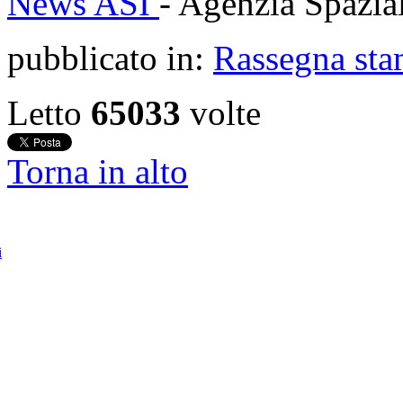
News ASI
- Agenzia Spazial
pubblicato in:
Rassegna sta
Letto
65033
volte
Torna in alto
i