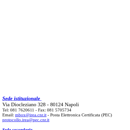
Sede istituzionale
Via Diocleziano 328 - 80124 Napoli
Tel: 081 7620611 - Fax: 081 5705734
Email:
mbox@irea.cnr.it
- Posta Elettronica Certificata (PEC)
protocollo.irea@pec.cnr.it
Sede secondaria