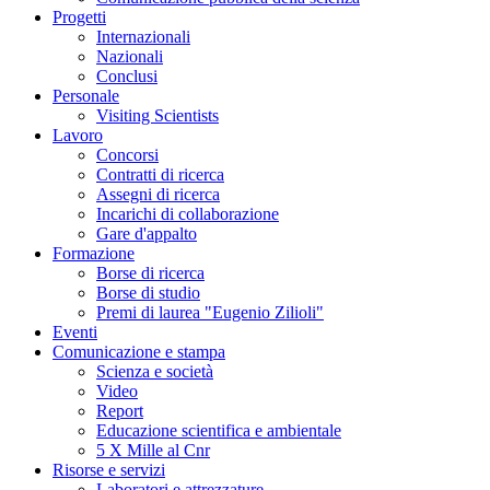
Progetti
Internazionali
Nazionali
Conclusi
Personale
Visiting Scientists
Lavoro
Concorsi
Contratti di ricerca
Assegni di ricerca
Incarichi di collaborazione
Gare d'appalto
Formazione
Borse di ricerca
Borse di studio
Premi di laurea "Eugenio Zilioli"
Eventi
Comunicazione e stampa
Scienza e società
Video
Report
Educazione scientifica e ambientale
5 X Mille al Cnr
Risorse e servizi
Laboratori e attrezzature