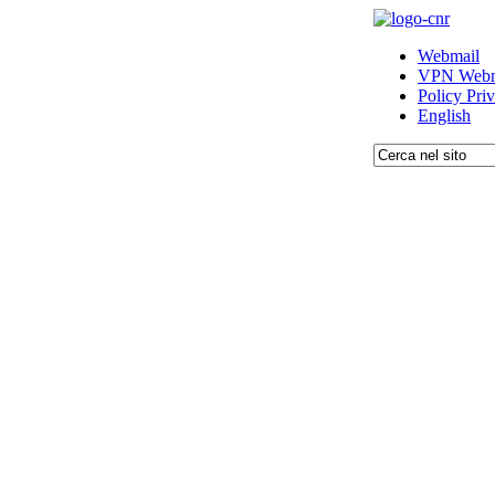
Webmail
VPN Webm
Policy Pri
English