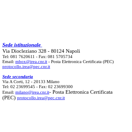
Sede istituzionale
Via Diocleziano 328 - 80124 Napoli
Tel: 081 7620611 - Fax: 081 5705734
Email:
mbox@irea.cnr.it
- Posta Elettronica Certificata (PEC)
protocollo.irea@pec.cnr.it
Sede secondaria
Via A Corti, 12 - 20133 Milano
Tel: 02 23699545 - Fax: 02 23699300
- Posta Elettronica Certificata
Email:
milano@irea.cnr.it
(PEC)
protocollo.irea@pec.cnr.it