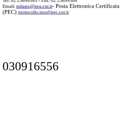
Tel: 02 23699545 - Fax: 02 23699300
- Posta Elettronica Certificata
Email:
milano@irea.cnr.it
(PEC)
protocollo.irea@pec.cnr.it
030916556