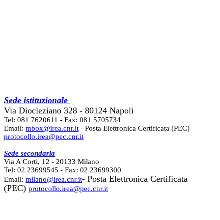
Sede istituzionale
Via Diocleziano 328 - 80124 Napoli
Tel: 081 7620611 - Fax: 081 5705734
Email:
mbox@irea.cnr.it
- Posta Elettronica Certificata (PEC)
protocollo.irea@pec.cnr.it
Sede secondaria
Via A Corti, 12 - 20133 Milano
Tel: 02 23699545 - Fax: 02 23699300
- Posta Elettronica Certificata
Email:
milano@irea.cnr.it
(PEC)
protocollo.irea@pec.cnr.it