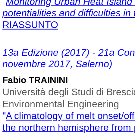
"
Monitoring Urban Heat Island
potentialities and difficulties 
RIASSUNTO
1
3a Edizione (2017) - 21a Co
novembre 2017, Salerno)
Fabio TRAININI
Università degli Studi di Bresc
Environmental Engineering
"
A climatology of melt onset/of
the
northern hemisphere from