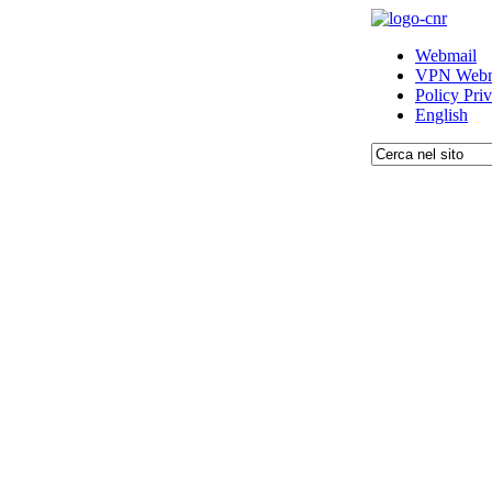
Webmail
VPN Webm
Policy Pri
English