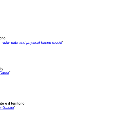
orio
a, radar data and physical based model
"
ity
 Garda
"
 e il territorio.
i Glacier
"