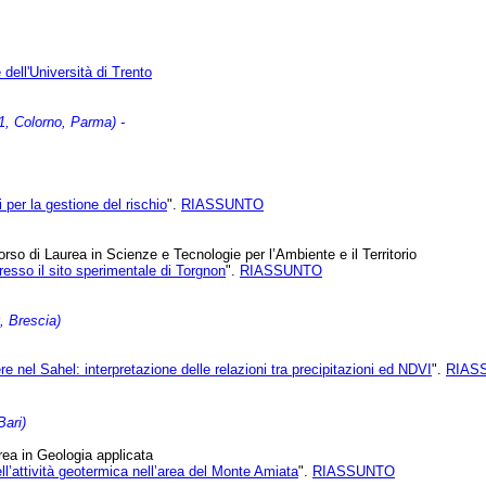
dell'Università di Trento
, Colorno, Parma) -
 per la gestione del rischio
".
RIASSUNTO
so di Laurea in Scienze e Tecnologie per l’Ambiente e il Territorio
presso il sito sperimentale di Torgnon
".
RIASSUNTO
, Brescia)
re nel Sahel: interpretazione delle relazioni tra precipitazioni ed NDVI
".
RIAS
ari)
rea in Geologia applicata
ell’attività geotermica nell’area del Monte Amiata
".
RIASSUNTO