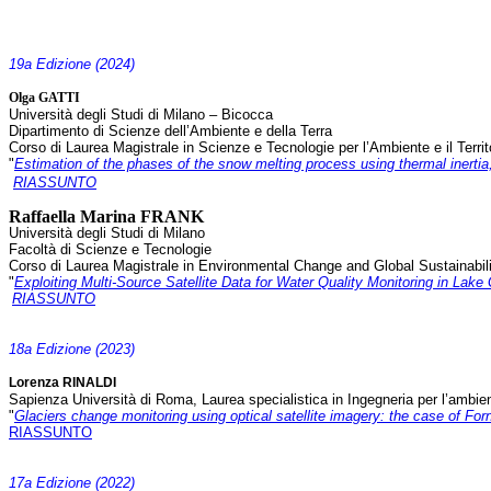
19a Edizione (2024)
Olga GATTI
Università degli Studi di Milano – Bicocca
Dipartimento di Scienze dell’Ambiente e della Terra
Corso di Laurea Magistrale in Scienze e Tecnologie per l’Ambiente e il Territ
"
Estimation of the phases of the snow melting process using thermal inerti
RIASSUNTO
Raffaella Marina FRANK
Università degli Studi di Milano
Facoltà di Scienze e Tecnologie
Corso di Laurea Magistrale in Environmental Change and Global Sustainabil
"
Exploiting Multi-Source Satellite Data for Water Quality Monitoring in Lake
RIASSUNTO
18a Edizione (2023)
Lorenza RINALDI
Sapienza Università di Roma, Laurea specialistica in Ingegneria per l’ambiente
"
Glaciers change monitoring using optical satellite imagery: the case of Forn
RIASSUNTO
17a Edizione (2022)