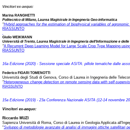
Vincitori ex-aequo:
Marina RANGHETTI
Politecnico di Milano, Laurea Magistrale in Ingegneria Geo-informatica
"
Hybrid approaches for the estimation of biophysical variables of agronomic 
RIASSUNTO
Giulio WEIKMANN
Università di Trento, Laurea Magistrale in Ingegneria dell’Informazione e dell
"
A Recurrent Deep Learning Model for Large Scale Crop Type Mapping using
RIASSUNTO
16a Edizione (2020) - Sessione speciale ASITA: pillole tematiche dalle asso
Federico FIGARI TOMENOTTI
Università degli Studi di Genova, Corso di Laurea in Ingegneria delle Telec
"
Heterogeneous change detection on remote sensing data with self-supervis
RIASSUNTO
15a Edizione (2019) - 23a Conferenza Nazionale ASITA (12-14 novembre 201
Vincitori ex-aequo:
Riccardo MUZI
Sapienza Università di Roma, Corso di Laurea in Geologia Applicata all'Ingegn
"
Sviluppo di metodologie avanzate di analisi di immagini ottiche satellitari pe