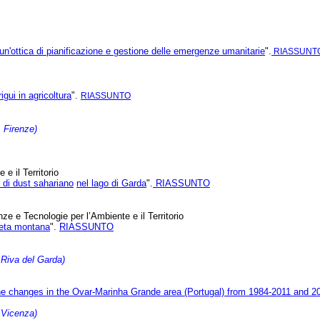
in un'ottica di pianificazione e gestione delle emergenze umanitarie
".
RIASSUNT
igui in agricoltura
".
RIASSUNTO
 Firenze)
e il Territorio
i di dust sahariano
nel lago di Garda
".
RIASSUNTO
ze e Tecnologie per l’Ambiente e il Territorio
cceta montana
".
RIASSUNTO
Riva del Garda)
ine changes in the Ovar-Marinha Grande area (Portugal) from 1984-2011 and 2
 Vicenza)