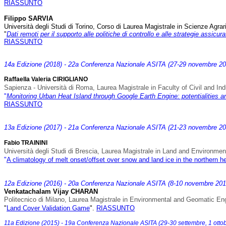
RIASSUNTO
Filippo SARVIA
Università degli Studi di Torino, Corso di Laurea Magistrale in Scienze Agrar
"
Dati remoti per il supporto alle politiche di controllo e alle strategie assicura
RIASSUNTO
14a Edizione (2018) - 22a Conferenza Nazionale ASITA (27-29 novembre 20
Raffaella Valeria CIRIGLIANO
Sapienza - Università di Roma, Laurea Magistrale in Faculty of Civil and In
"
Monitoring Urban Heat Island through Google Earth Engine: potentialities an
RIASSUNTO
1
3a Edizione (2017) - 21a Conferenza Nazionale ASITA (21-23 novembre 20
Fabio TRAININI
Università degli Studi di Brescia, Laurea Magistrale in Land and Environmen
"
A climatology of melt onset/offset over snow and land ice in the
northern h
12a Edizione (2016) - 20a Conferenza Nazionale ASITA (8-10 novembre 2016
Venkatachalam Vijay CHARAN
Politecnico di Milano, Laurea Magistrale in Environmental and Geomatic En
"
Land Cover Validation Game
".
RIASSUNTO
11a Edizione (2015) - 19a Conferenza Nazionale ASITA (29-30 settembre, 1 otto