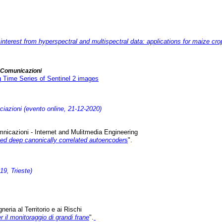
interest from hyperspectral and multispectral data: applications for maize cro
e Comunicazioni
 Time Series of Sentinel 2 images
ciazioni (evento online, 21-12-2020)
omnicazioni - Internet and Mulitmedia Engineering
ed deep canonically correlated autoencoder
s
".
9, Trieste)
eria al Territorio e ai Rischi
r il monitoraggio di grandi frane
".