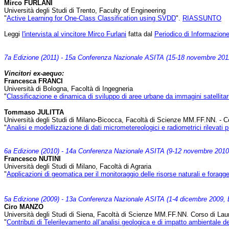
Mirco FURLANI
Università degli Studi di Trento, Faculty of Engineering
"
Active Learning for One-Class Classification using SVDD
".
RIASSUNTO
Leggi
l'intervista al vincitore Mirco Furlani
fatta dal
Periodico di Informazione 
7a Edizione (2011) - 15a Conferenza Nazionale ASITA (15-18 novembre 2011
Vincitori ex-aequo:
Francesca FRANCI
Università di Bologna, Facoltà di Ingegneria
"
Classificazione e dinamica di sviluppo di aree urbane da immagini satellitari
Tommaso JULITTA
Università degli Studi di Milano-Bicocca, Facoltà di Scienze MM.FF.NN. - Cor
"
Analisi e modellizzazione di dati micrometereologici e radiometrici rilevati 
6a Edizione (2010) - 14a Conferenza Nazionale ASITA (9-12 novembre 2010
Francesco NUTINI
Università degli Studi di Milano, Facoltà di Agraria
"
Applicazioni di geomatica per il monitoraggio delle risorse naturali e foragge
5a Edizione (2009) - 13a Conferenza Nazionale ASITA (1-4 dicembre 2009, B
Ciro MANZO
Università degli Studi di Siena, Facoltà di Scienze MM.FF.NN. Corso di Lau
"
Contributi di Telerilevamento all’analisi geologica e di impatto ambientale d