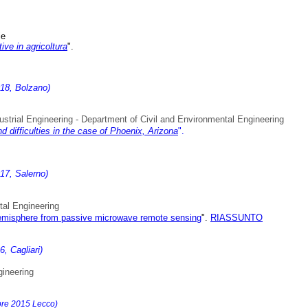
ie
tive in agricoltura
".
18, Bolzano)
dustrial Engineering - Department of Civil and Environmental Engineering
d difficulties in the case of Phoenix, Arizona
"
.
17, Salerno)
tal Engineering
emisphere from passive microwave remote sensing
"
.
RIASSUNTO
, Cagliari)
gineering
bre 2015 Lecco)