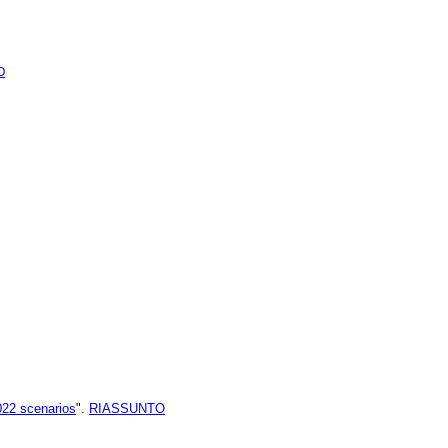
O
022 scenarios
".
RIASSUNTO