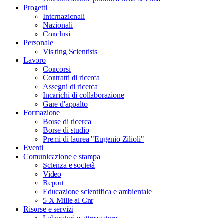
Progetti
Internazionali
Nazionali
Conclusi
Personale
Visiting Scientists
Lavoro
Concorsi
Contratti di ricerca
Assegni di ricerca
Incarichi di collaborazione
Gare d'appalto
Formazione
Borse di ricerca
Borse di studio
Premi di laurea "Eugenio Zilioli"
Eventi
Comunicazione e stampa
Scienza e società
Video
Report
Educazione scientifica e ambientale
5 X Mille al Cnr
Risorse e servizi
Laboratori e attrezzature