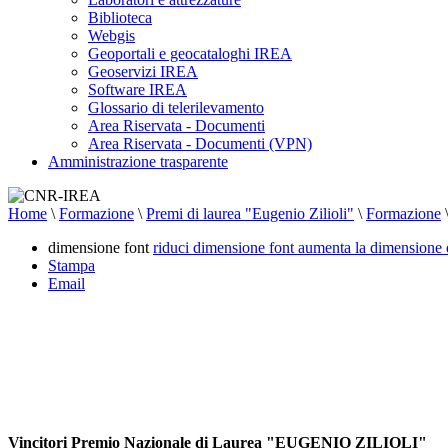
Biblioteca
Webgis
Geoportali e geocataloghi IREA
Geoservizi IREA
Software IREA
Glossario di telerilevamento
Area Riservata - Documenti
Area Riservata - Documenti (VPN)
Amministrazione trasparente
Home
\
Formazione
\
Premi di laurea "Eugenio Zilioli"
\
Formazione
dimensione font
riduci dimensione font
aumenta la dimensione 
Stampa
Email
Vincitori Premio Nazionale di Laurea "EUGENIO ZILIOLI"