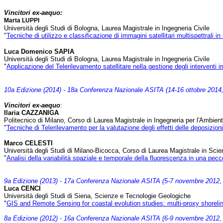
Vincitori ex-aequo:
Marta LUPPI
Università degli Studi di Bologna, Laurea Magistrale in Ingegneria Civile
"
Tecniche di utilizzo e classificazione di immagini satellitari multispettrali 
Luca Domenico SAPIA
Università degli Studi di Bologna, Laurea Magistrale in Ingegneria Civile
"
Applicazione del Telerilevamento satellitare nella gestione degli interventi irr
10a Edizione (2014) - 18a Conferenza Nazionale ASITA (14-16 ottobre 2014,
Vincitori ex-aequo
:
Ilaria CAZZANIGA
Politecnico di Milano, Corso di Laurea Magistrale in Ingegneria per l'Ambiente 
"
Tecniche di Telerilevamento per la valutazione degli effetti delle deposizion
Marco CELESTI
Università degli Studi di Milano-Bicocca, Corso di Laurea Magistrale in Scien
"
Analisi della variabilità spaziale e temporale della fluorescenza in una pe
9a Edizione (2013) - 17a Conferenza Nazionale ASITA (5-7 novembre 2012, 
Luca CENCI
Università degli Studi di Siena, Scienze e Tecnologie Geologiche
"
GIS and Remote Sensing for coastal evolution studies: multi-proxy shorel
8a Edizione (2012) - 16a Conferenza Nazionale ASITA (6-9 novembre 2012,