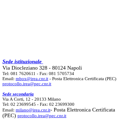
Sede istituzionale
Via Diocleziano 328 - 80124 Napoli
Tel: 081 7620611 - Fax: 081 5705734
Email:
mbox@irea.cnr.it
- Posta Elettronica Certificata (PEC)
protocollo.irea@pec.cnr.it
Sede secondaria
Via A Corti, 12 - 20133 Milano
Tel: 02 23699545 - Fax: 02 23699300
- Posta Elettronica Certificata
Email:
milano@irea.cnr.it
(PEC)
protocollo.irea@pec.cnr.it