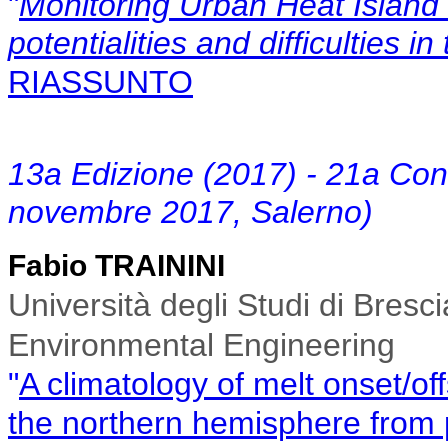
"
Monitoring Urban Heat Island
potentialities and difficulties 
RIASSUNTO
1
3a Edizione (2017) - 21a Co
novembre 2017, Salerno)
Fabio TRAININI
Università degli Studi di Bresc
Environmental Engineering
"
A climatology of melt onset/of
the
northern hemisphere from