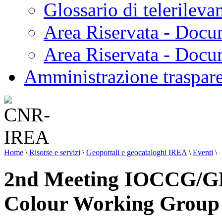
Glossario di telerilev
Area Riservata - Docu
Area Riservata - Doc
Amministrazione traspar
Home
\
Risorse e servizi
\
Geoportali e geocataloghi IREA
\
Eventi
\
2nd Meeting IOCCG/
Colour Working Group