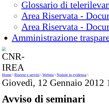
Glossario di telerilev
Area Riservata - Docu
Area Riservata - Doc
Amministrazione traspar
Home
\
Risorse e servizi
\
Webgis
\
Notizie in evidenza
\
Giovedì, 12 Gennaio 2012 
Avviso di seminari