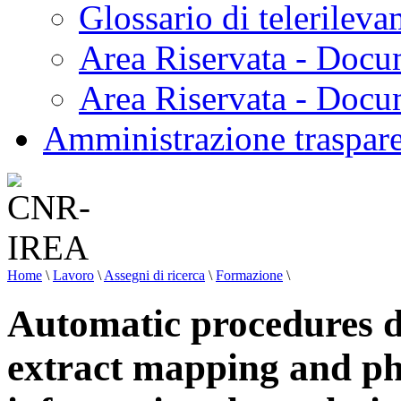
Glossario di telerilev
Area Riservata - Docu
Area Riservata - Doc
Amministrazione traspar
Home
\
Lavoro
\
Assegni di ricerca
\
Formazione
\
Automatic procedures de
extract mapping and phe