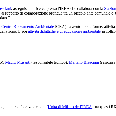
esciani
, assegnista di ricerca presso l'IREA che collabora con la
Stazio
 rapporto di collaborazione proficua tra un piccolo ente comunale e un 
idato.”
l
Centro Rilevamento Ambientale
(CRA) ha avuto molte forme: attività 
 della zona. E poi
attività didattiche e di educazione ambientale
in collab
co),
Mauro Musanti
(responsabile tecnico),
Mariano Bresciani
(responsabi
ogetti in collaborazione con l’
Unità di Milano dell’IREA
, tra questi