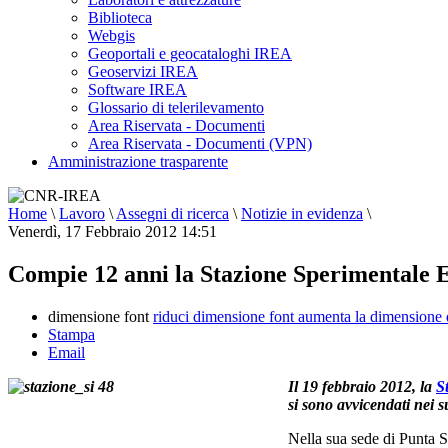
Biblioteca
Webgis
Geoportali e geocataloghi IREA
Geoservizi IREA
Software IREA
Glossario di telerilevamento
Area Riservata - Documenti
Area Riservata - Documenti (VPN)
Amministrazione trasparente
Home
\
Lavoro
\
Assegni di ricerca
\
Notizie in evidenza
\
Venerdì, 17 Febbraio 2012 14:51
Compie 12 anni la Stazione Sperimentale E.
dimensione font
riduci dimensione font
aumenta la dimensione 
Stampa
Email
Il 19 febbraio 2012, la
S
si sono avvicendati nei s
Nella sua sede di Punta St