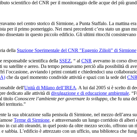
ributo scientifico del CNR per il monitoraggio delle acque del più grande
eravamo nel centro storico di Sirmione, a Punta Staffalo. La mattina era 
sta per il primo pomeriggio. Nei mesi precedenti c’era stato un gran mo
no dissestato in questo piccolo edificio. Gli ultimi ritocchi consistevano
oria della
Stazione Sperimentale del CNR "Eugenio Zilioli” di Sirmione
te responsabile scientifica della
SSEZ
, “ al
CNR
avevamo in corso divers
 su satellite e aereo. Da tempo pensavamo perciò alla possibilità di aver
 l’occasione, avviando i primi contatti e chiedendoci una collaborazione
RA)
che da quel momento condivide attività e spazi con la sede del
CN
nsabile dell'
Unità di Milano dell’IREA
. A lui dal 2005 si è scelto di d
e dedicato alle attività di
divulgazione e di educazione ambientale
. “F
al titolo
Conoscere l’ambiente per governare lo sviluppo,
che fu una del
l territorio.”
nte la sua ubicazione sulla penisola di Sirmione, nel mezzo dell’area su
 famose
Terme di Sirmione
, e attraversando un lungo corridoio di alberi 
no in cui alti oleandri, in quel posto da oltre mezzo secolo, offrono un ri
si e sabbia. L’edificio è attrezzato con un ufficio, una biblioteca che fun