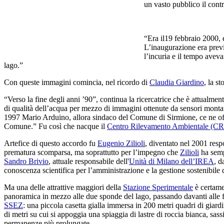
un vasto pubblico il cont
“Era il19 febbraio 2000, 
L’inaugurazione era previ
l’incuria e il tempo aveva
lago.”
Con queste immagini comincia, nel ricordo di
Claudia Giardino
, la st
“Verso la fine degli anni ’90”, continua la ricercatrice che è attualmen
di qualità dell’acqua per mezzo di immagini ottenute da sensori montati
1997 Mario Arduino, allora sindaco del Comune di Sirmione, ce ne offrì
Comune.” Fu così che nacque il
Centro Rilevamento Ambientale (C
Artefice di questo accordo fu
Eugenio Zilioli
, diventato nel 2001 respo
prematura scomparsa, ma soprattutto per l’impegno che
Zilioli
ha sempr
Sandro Brivio
, attuale responsabile dell'
Unità di Milano dell’IREA
, d
conoscenza scientifica per l’amministrazione e la gestione sostenibile de
Ma una delle attrattive maggiori della
Stazione Sperimentale
è certame
panoramica in mezzo alle due sponde del lago, passando davanti alle
SSEZ
: una piccola casetta gialla immersa in 200 metri quadri di giardi
di metri su cui si appoggia una spiaggia di lastre di roccia bianca, sas
permanenze più prolungate.