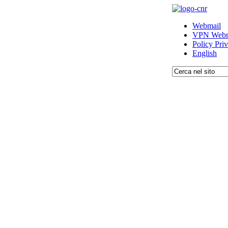
Webmail
VPN Webm
Policy Pri
English