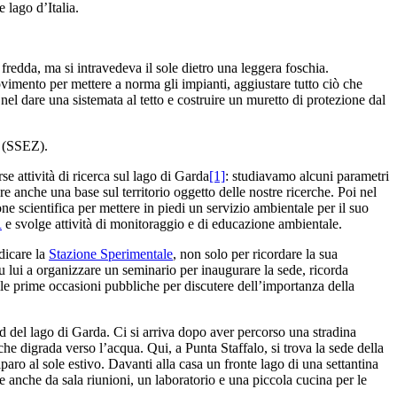
 lago d’Italia.
fredda, ma si intravedeva il sole dietro una leggera foschia.
vimento per mettere a norma gli impianti, aggiustare tutto ciò che
 nel dare una sistemata al tetto e costruire un muretto di protezione dal
(SSEZ).
e attività di ricerca sul lago di Garda
[1]
: studiavamo alcuni parametri
e anche una base sul territorio oggetto delle nostre ricerche. Poi nel
 scientifica per mettere in piedi un servizio ambientale per il suo
R
e svolge attività di monitoraggio e di educazione ambientale.
edicare la
Stazione Sperimentale
, non solo per ricordare la sua
u lui a organizzare un seminario per inaugurare la sede, ricorda
le prime occasioni pubbliche per discutere dell’importanza della
d del lago di Garda. Ci si arriva dopo aver percorso una stradina
che digrada verso l’acqua. Qui, a Punta Staffalo, si trova la sede della
paro al sole estivo. Davanti alla casa un fronte lago di una settantina
ge anche da sala riunioni, un laboratorio e una piccola cucina per le