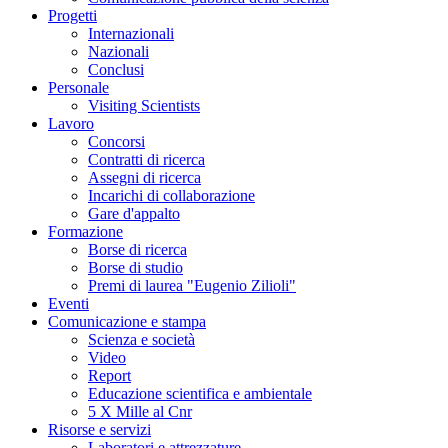
Progetti
Internazionali
Nazionali
Conclusi
Personale
Visiting Scientists
Lavoro
Concorsi
Contratti di ricerca
Assegni di ricerca
Incarichi di collaborazione
Gare d'appalto
Formazione
Borse di ricerca
Borse di studio
Premi di laurea "Eugenio Zilioli"
Eventi
Comunicazione e stampa
Scienza e società
Video
Report
Educazione scientifica e ambientale
5 X Mille al Cnr
Risorse e servizi
Laboratori e attrezzature