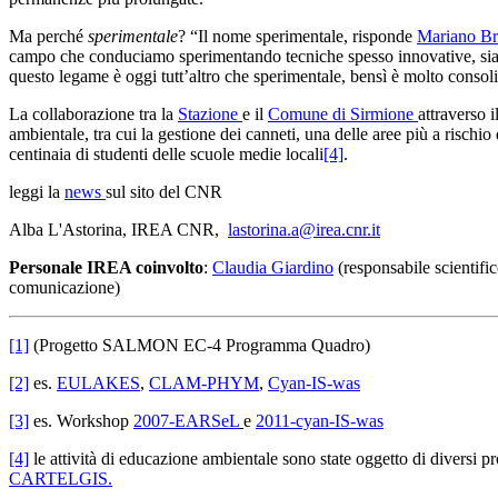
Ma perché
sperimentale
? “Il nome sperimentale, risponde
Mariano Br
campo che conduciamo sperimentando tecniche spesso innovative, sia al
questo legame è oggi tutt’altro che sperimentale, bensì è molto consol
La collaborazione tra la
Stazione
e il
Comune di Sirmione
attraverso i
ambientale, tra cui la gestione dei canneti, una delle aree più a rischio
centinaia di studenti delle scuole medie locali
[4]
.
leggi la
news
sul sito del CNR
Alba L'Astorina, IREA CNR,
lastorina.a@irea.cnr.it
Personale IREA coinvolto
:
Claudia Giardino
(responsabile scientifi
comunicazione)
[1]
(Progetto SALMON EC-4 Programma Quadro)
[2]
es.
EULAKES
,
CLAM-PHYM
,
Cyan-IS-was
[3]
es. Workshop
2007-EARSeL
e
2011-cyan-IS-was
[4]
le attività di educazione ambientale sono state oggetto di diversi pr
CARTELGIS.