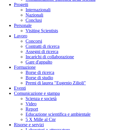
Progetti
Internazionali
Nazionali
Conclusi
Personale
Visiting Scientists
Lavoro
Concorsi
Contratti di ricerca
Assegni di ricerca
Incarichi di collaborazione
Gare d'appalto
Formazione
Borse di ricerca
Borse di studio
Premi di laurea "Eugenio Zilioli"
Eventi
Comunicazione e stampa
Scienza e società
Video
Report
Educazione scientifica e ambientale
5 X Mille al Cnr
Risorse e servizi
Laboratori e attrezzature