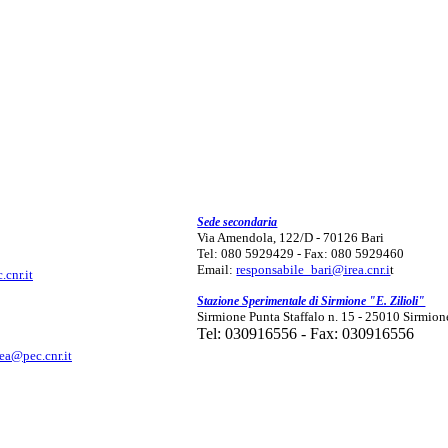
Sede secondaria
Via Amendola, 122/D - 70126 Bari
Tel: 080 5929429 - Fax: 080 5929460
Email:
responsabile_bari@irea.cnr.i
t
.cnr.it
Stazione Sperimentale di Sirmione "E. Zilioli"
Sirmione Punta Staffalo n. 15 - 25010 Sirmion
Tel: 030916556 - Fax: 030916556
rea@pec.cnr.it