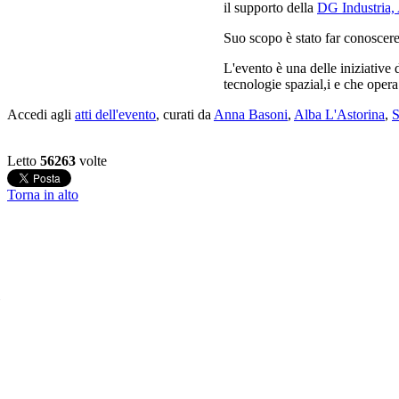
il supporto della
DG Industria, 
Suo scopo è stato far conoscere 
L'evento è una delle iniziative
tecnologie spazial,i e che opera
Accedi agli
atti dell'evento
, curati da
Anna Basoni
,
Alba L'Astorina
,
S
Letto
56263
volte
Torna in alto