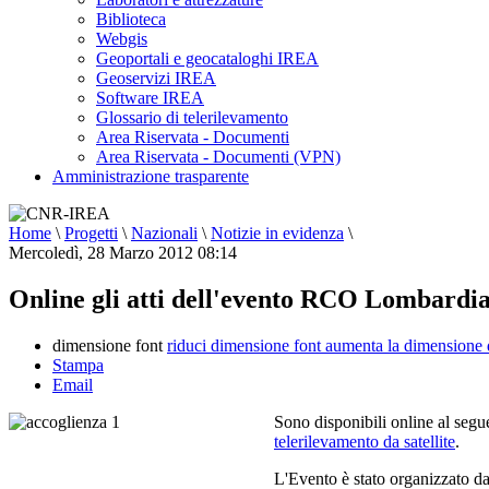
Biblioteca
Webgis
Geoportali e geocataloghi IREA
Geoservizi IREA
Software IREA
Glossario di telerilevamento
Area Riservata - Documenti
Area Riservata - Documenti (VPN)
Amministrazione trasparente
Home
\
Progetti
\
Nazionali
\
Notizie in evidenza
\
Mercoledì, 28 Marzo 2012 08:14
Online gli atti dell'evento RCO Lombardia
dimensione font
riduci dimensione font
aumenta la dimensione 
Stampa
Email
Sono
disponibili online al seg
telerilevamento da satellite
.
L'Evento è stato organizzato d