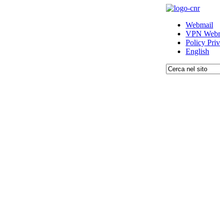
Webmail
VPN Webm
Policy Pri
English