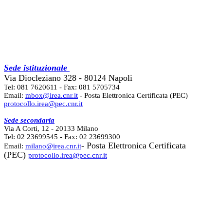
Sede istituzionale
Via Diocleziano 328 - 80124 Napoli
Tel: 081 7620611 - Fax: 081 5705734
Email:
mbox@irea.cnr.it
- Posta Elettronica Certificata (PEC)
protocollo.irea@pec.cnr.it
Sede secondaria
Via A Corti, 12 - 20133 Milano
Tel: 02 23699545 - Fax: 02 23699300
- Posta Elettronica Certificata
Email:
milano@irea.cnr.it
(PEC)
protocollo.irea@pec.cnr.it