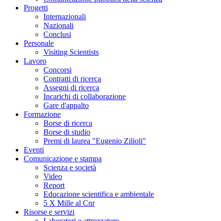
Progetti
Internazionali
Nazionali
Conclusi
Personale
Visiting Scientists
Lavoro
Concorsi
Contratti di ricerca
Assegni di ricerca
Incarichi di collaborazione
Gare d'appalto
Formazione
Borse di ricerca
Borse di studio
Premi di laurea "Eugenio Zilioli"
Eventi
Comunicazione e stampa
Scienza e società
Video
Report
Educazione scientifica e ambientale
5 X Mille al Cnr
Risorse e servizi
Laboratori e attrezzature