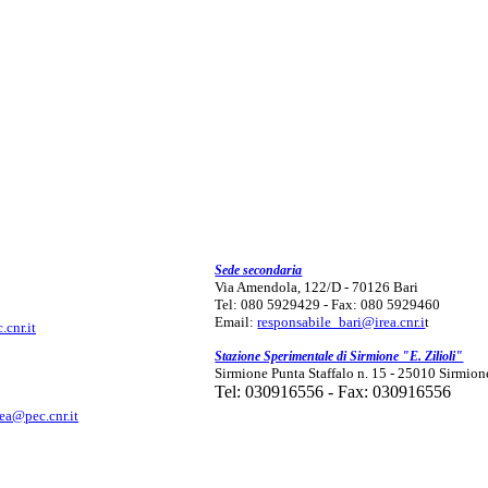
Sede secondaria
Via Amendola, 122/D - 70126 Bari
Tel: 080 5929429 - Fax: 080 5929460
Email:
responsabile_bari@irea.cnr.i
t
.cnr.it
Stazione Sperimentale di Sirmione "E. Zilioli"
Sirmione Punta Staffalo n. 15 - 25010 Sirmion
Tel: 030916556 - Fax: 030916556
rea@pec.cnr.it