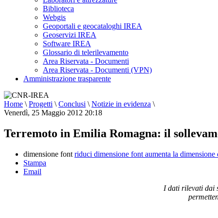
Biblioteca
Webgis
Geoportali e geocataloghi IREA
Geoservizi IREA
Software IREA
Glossario di telerilevamento
Area Riservata - Documenti
Area Riservata - Documenti (VPN)
Amministrazione trasparente
Home
\
Progetti
\
Conclusi
\
Notizie in evidenza
\
Venerdì, 25 Maggio 2012 20:18
Terremoto in Emilia Romagna: il sollevame
dimensione font
riduci dimensione font
aumenta la dimensione 
Stampa
Email
I dati rilevati d
permettend