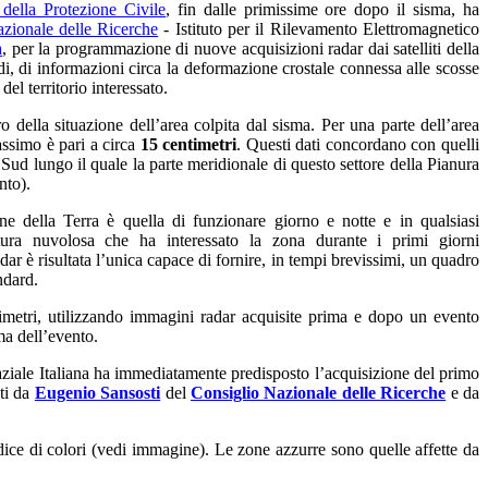
della Protezione Civile
,
fin dalle primissime ore dopo il sisma, ha
zionale delle Ricerche
- Istituto per il Rilevamento Elettromagnetico
a
, per la programmazione di nuove acquisizioni radar dai satelliti della
di, di informazioni circa la deformazione crostale connessa alle scosse
el territorio interessato.
ro della situazione dell’area colpita dal sisma. Per una parte dell’area
assimo è pari a circa
15 centimetri
. Questi dati concordano con quelli
Sud lungo il quale la parte meridionale di questo settore della Pianura
nto).
ne della Terra è quella di funzionare giorno e notte e in qualsiasi
rtura nuvolosa che ha interessato la zona durante i primi giorni
dar è risultata l’unica capace di fornire, in tempi brevissimi, un quadro
ndard.
timetri, utilizzando immagini radar acquisite prima e dopo un evento
ma dell’evento.
paziale Italiana ha immediatamente predisposto l’acquisizione del primo
ati da
Eugenio Sansosti
del
Consiglio Nazionale delle Ricerche
e da
dice di colori (vedi immagine). Le zone azzurre sono quelle affette da