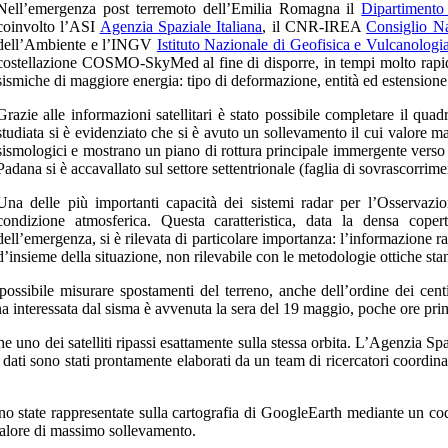
Nell’emergenza post terremoto dell’Emilia Romagna il
Dipartimento 
coinvolto l’ASI
Agenzia Spaziale Italiana
, il CNR-IREA
Consiglio Na
dell’Ambiente e l’INGV
Istituto Nazionale di Geofisica e Vulcanologi
costellazione
COSMO-SkyMed
al fine di disporre, in tempi molto rapi
sismiche di maggiore energia: tipo di deformazione, entità ed estensione d
Grazie alle informazioni satellitari è stato possibile completare il quad
studiata si è evidenziato che si è avuto un sollevamento il cui valore m
sismologici e mostrano un piano di rottura principale immergente verso 
Padana si è accavallato sul settore settentrionale (faglia di sovrascorrime
Una delle più importanti capacità dei sistemi radar per l’Osservazio
condizione atmosferica. Questa caratteristica, data la densa cope
dell’emergenza, si è rilevata di particolare importanza: l’informazione ra
d’insieme della situazione, non rilevabile con le metodologie ottiche sta
ossibile misurare spostamenti del terreno, anche dell’ordine dei cen
 interessata dal sisma è avvenuta la sera del 19 maggio, poche ore pri
he uno dei satelliti ripassi esattamente sulla stessa orbita. L’Agenzia S
 dati sono stati prontamente elaborati da un team di ricercatori coordin
ono state rappresentate sulla cartografia di GoogleEarth mediante un co
valore di massimo sollevamento.