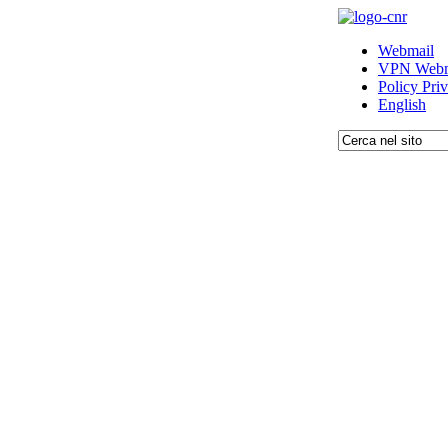
Webmail
VPN Webm
Policy Pri
English