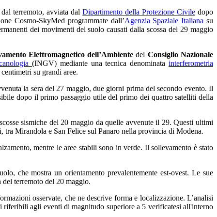
 dal terremoto, avviata dal
Dipartimento della Protezione Civile
dopo
ellazione Cosmo-SkyMed programmate dall’
Agenzia Spaziale Italiana
su
 permanenti dei movimenti del suolo causati dalla scossa del 29 maggio
levamento Elettromagnetico dell’Ambiente
del
Consiglio Nazionale
canologia
(INGV) mediante una tecnica denominata
interferometria
 centimetri su grandi aree.
venuta la sera del 27 maggio, due giorni prima del secondo evento. Il
ile dopo il primo passaggio utile del primo dei quattro satelliti della
e scosse sismiche del 20 maggio da quelle avvenute il 29. Questi ultimi
, tra Mirandola e San Felice sul Panaro nella provincia di Modena.
amento, mentre le aree stabili sono in verde. Il sollevamento è stato
l suolo, che mostra un orientamento prevalentemente est-ovest. Le sue
la del terremoto del 20 maggio.
ormazioni osservate, che ne descrive forma e localizzazione. L’analisi
 riferibili agli eventi di magnitudo superiore a 5 verificatesi all'interno