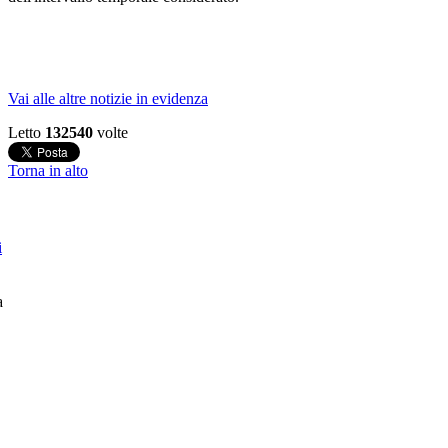
Vai alle altre notizie in evidenza
Letto
132540
volte
Torna in alto
i
a