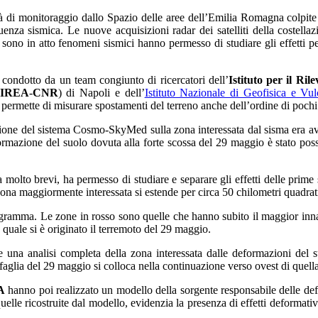
tà di monitoraggio dallo Spazio delle aree dell’Emilia Romagna colpite
equenza sismica. Le nuove acquisizioni radar dei satelliti della cost
ui sono in atto fenomeni sismici hanno permesso di studiare gli effetti
 condotto da un team congiunto di ricercatori dell’
Istituto per il Ri
IREA
-
CNR
) di Napoli e dell’
Istituto Nazionale di Geofisica e Vul
 permette di misurare spostamenti del terreno anche dell’ordine di pochi
ione del sistema Cosmo-SkyMed sulla zona interessata dal sisma era av
ormazione del suolo dovuta alla forte scossa del 29 maggio è stato possib
ta molto brevi, ha permesso di studiare e separare gli effetti delle prim
ona maggiormente interessata si estende per circa
50 chilometri
quadrati
gramma. Le zone in rosso sono quelle che hanno subito il maggior innalz
 quale si è originato il terremoto del 29 maggio.
nte una analisi completa della zona interessata dalle deformazioni de
 la faglia del 29 maggio si colloca nella continuazione verso ovest di quel
A
hanno poi realizzato un modello della sorgente responsabile delle def
uelle ricostruite dal modello, evidenzia la presenza di effetti deformativi