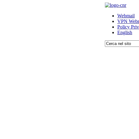
Webmail
VPN Webm
Policy Pri
English