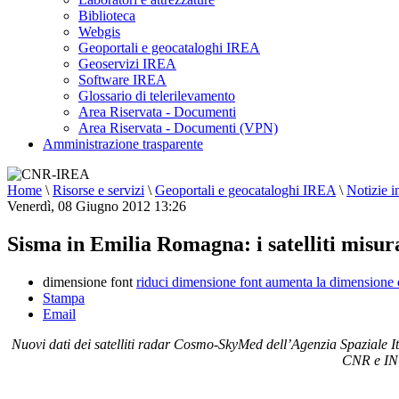
Biblioteca
Webgis
Geoportali e geocataloghi IREA
Geoservizi IREA
Software IREA
Glossario di telerilevamento
Area Riservata - Documenti
Area Riservata - Documenti (VPN)
Amministrazione trasparente
Home
\
Risorse e servizi
\
Geoportali e geocataloghi IREA
\
Notizie i
Venerdì, 08 Giugno 2012 13:26
Sisma in Emilia Romagna: i satelliti misur
dimensione font
riduci dimensione font
aumenta la dimensione 
Stampa
Email
Nuovi dati dei satelliti radar Cosmo-SkyMed dell’Agenzia Spaziale It
CNR e INGV