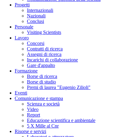
Progetti
Internazionali
Nazionali
Conclusi
Personale
Visiting Scientists
Lavoro
Concorsi
Contratti di ricerca
Assegni di ricerca
Incarichi di collaborazione
Gare d'appalto
Formazione
Borse di ricerca
Borse di studio
Premi di laurea "Eugenio Zilioli"
Eventi
Comunicazione e stampa
Scienza e società
Video
Report
Educazione scientifica e ambientale
5 X Mille al Cnr
Risorse e servizi
Laboratori e attrezzature