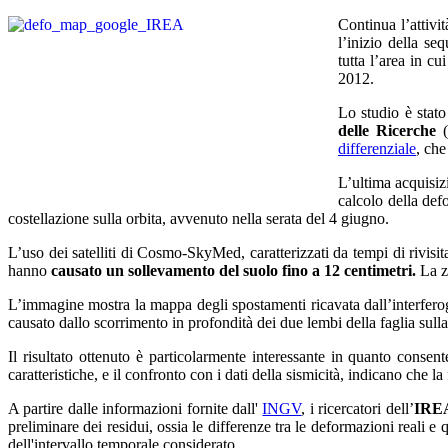
Continua l’attivi
l’inizio della s
tutta l’area in c
2012.
Lo studio è stato
delle Ricerche
(
differenziale
, che
L’ultima acquisiz
calcolo della def
costellazione sulla orbita, avvenuto nella serata del 4 giugno.
L’uso dei satelliti di Cosmo-SkyMed, caratterizzati da tempi di rivisi
hanno
causato un sollevamento del suolo fino a
12 centimetri
.
La z
L’immagine mostra la mappa degli spostamenti ricavata dall’interfero
causato dallo scorrimento in profondità dei due lembi della faglia sulla
Il risultato ottenuto è particolarmente interessante in quanto conse
caratteristiche, e il confronto con i dati della sismicità, indicano che
A partire dalle informazioni fornite dall'
INGV
, i ricercatori dell’
IRE
preliminare dei residui, ossia le differenze tra le deformazioni reali e q
dell'intervallo temporale considerato.