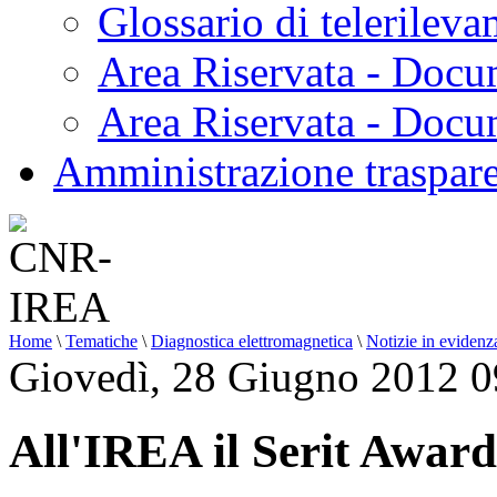
Glossario di telerilev
Area Riservata - Docu
Area Riservata - Doc
Amministrazione traspar
Home
\
Tematiche
\
Diagnostica elettromagnetica
\
Notizie in evidenz
Giovedì, 28 Giugno 2012 0
All'IREA il Serit Awar