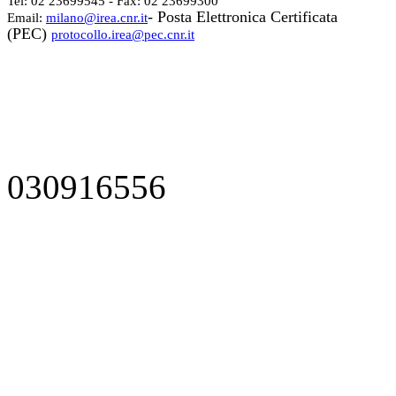
Tel: 02 23699545 - Fax: 02 23699300
- Posta Elettronica Certificata
Email:
milano@irea.cnr.it
(PEC)
protocollo.irea@pec.cnr.it
030916556