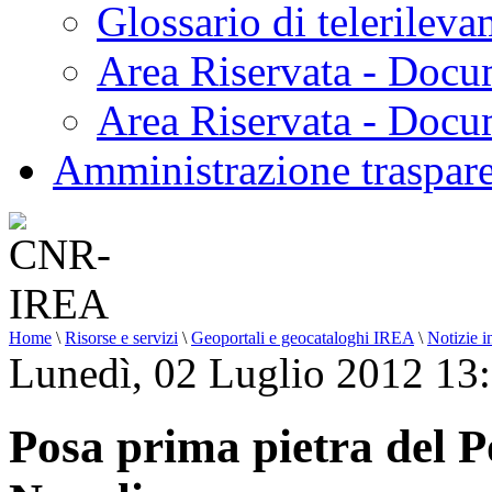
Glossario di telerilev
Area Riservata - Docu
Area Riservata - Doc
Amministrazione traspar
Home
\
Risorse e servizi
\
Geoportali e geocataloghi IREA
\
Notizie i
Lunedì, 02 Luglio 2012 13
Posa prima pietra del 