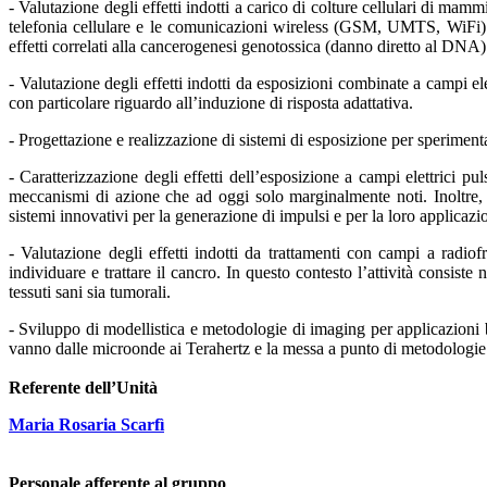
- Valutazione degli effetti indotti a carico di colture cellulari di mam
telefonia cellulare e le comunicazioni wireless (GSM, UMTS, WiFi
effetti correlati alla cancerogenesi genotossica
(danno diretto al DNA) e
- Valutazione degli effetti indotti da esposizioni combinate a campi 
con particolare riguardo all’induzione di risposta adattativa.
- Progettazione e realizzazione di sistemi di esposizione per sperimen
- Caratterizzazione degli effetti dell’esposizione a campi elettrici pu
meccanismi di azione che ad oggi solo marginalmente noti. Inoltre
sistemi innovativi per la generazione di impulsi e per la
loro applicazi
- Valutazione degli effetti indotti da trattamenti con campi a radio
individuare e trattare il cancro. In questo contesto l’attività consiste 
tessuti sani sia tumorali.
- Sviluppo di modellistica e metodologie di imaging per applicazioni 
vanno dalle microonde ai Terahertz e la messa a punto di metodologi
Referente dell’Unità
Maria Rosaria Scarfì
Personale afferente al gruppo