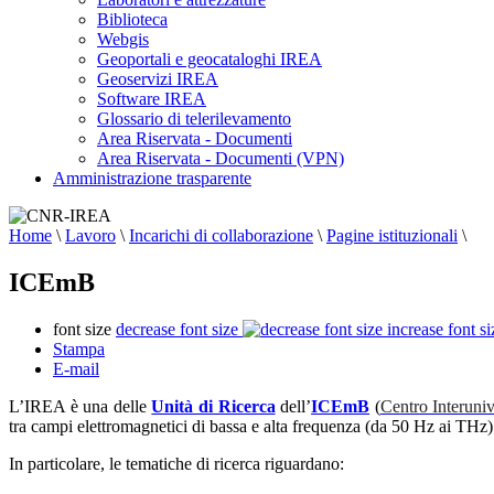
Biblioteca
Webgis
Geoportali e geocataloghi IREA
Geoservizi IREA
Software IREA
Glossario di telerilevamento
Area Riservata - Documenti
Area Riservata - Documenti (VPN)
Amministrazione trasparente
Home
\
Lavoro
\
Incarichi di collaborazione
\
Pagine istituzionali
\
ICEmB
font size
decrease font size
increase font si
Stampa
E-mail
L’IREA è una delle
Unità di Ricerca
dell’
ICEmB
(
Centro Interuniv
tra campi elettromagnetici di bassa e alta frequenza (da 50 Hz ai THz) 
In particolare, le tematiche di ricerca riguardano: