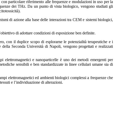
 con particolare riferimento alle frequenze
e modulazioni in uso per la
 frequenze dei THz. Da un
punto di vista biologico, vengono studiati gli
citotossicità).
canismi di azione alla base delle interazioni tra CEM e
sistemi biologici,
obiettivo di adottare condizioni di esposizione ben
definite.
ero, con il duplice scopo di esplorarne le
potenzialità terapeutiche e i
ne della Seconda Università
di Napoli, vengono progettati e realizzati
mpi elettromagnetici e nanoparticelle è uno dei metodi
emergenti per
 metodiche sensibili e ben
standardizzate in linee cellulari umane sia di
campi elettromagnetici ed ambienti biologici
complessi a frequenze che
tessuti e l’individuazione
di alterazioni.