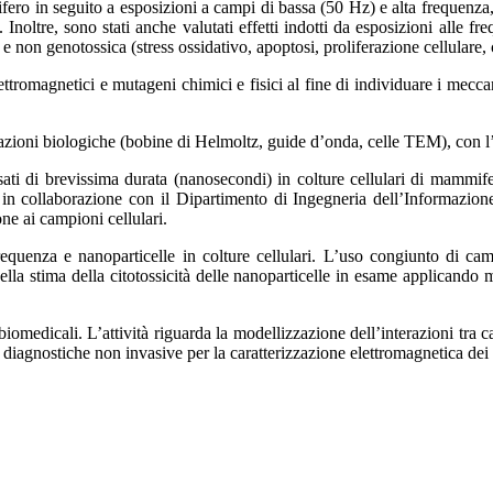
mifero in seguito a
esposizioni a campi di bassa (50 Hz) e alta frequenza,
).
Inoltre, sono stati anche valutati effetti indotti da esposizioni alle
 non genotossica (stress ossidativo, apoptosi, proliferazione cellulare,
elettromagnetici e mutageni
chimici e fisici al fine di individuare i mec
tazioni biologiche (bobine di
Helmoltz, guide d’onda, celle TEM), con l’
lsati di brevissima durata
(nanosecondi) in colture cellulari di mammif
,
in collaborazione con il Dipartimento di Ingegneria dell’Informazio
one ai campioni cellulari.
frequenza e nanoparticelle in
colture cellulari. L’uso congiunto di ca
nella stima
della citotossicità delle nanoparticelle in esame applicando
biomedicali. L’attività
riguarda la modellizzazione dell’interazioni tra 
e
diagnostiche non invasive per la caratterizzazione elettromagnetica dei 