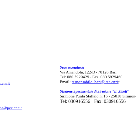
Sede secondaria
Via Amendola, 122/D - 70126 Bari
Tel: 080 5929429 - Fax: 080 5929460
Email:
responsabile_bari@irea.cnr.i
t
.cnr.it
Stazione Sperimentale di Sirmione "E. Zilioli"
Sirmione Punta Staffalo n. 15 - 25010 Sirmion
Tel: 030916556 - Fax: 030916556
rea@pec.cnr.it