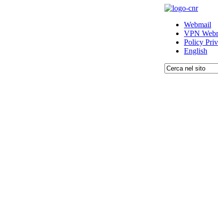
Webmail
VPN Webm
Policy Pri
English