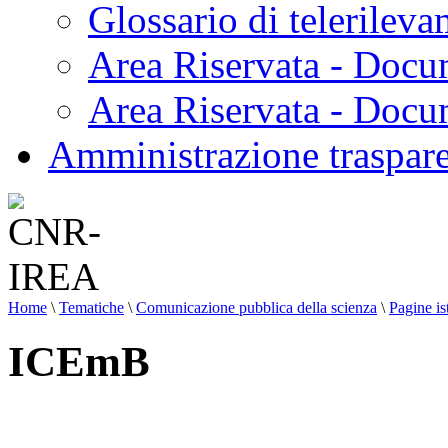
Glossario di telerilev
Area Riservata - Docu
Area Riservata - Doc
Amministrazione traspar
Home
\
Tematiche
\
Comunicazione pubblica della scienza
\
Pagine is
ICEmB