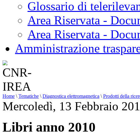
Glossario di telerilev
Area Riservata - Docu
Area Riservata - Doc
Amministrazione traspar
Home
\
Tematiche
\
Diagnostica elettromagnetica
\
Prodotti della rice
Mercoledì, 13 Febbraio 20
Libri anno 2010