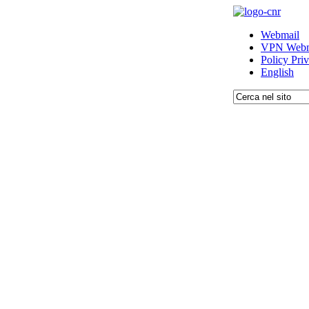
Webmail
VPN Webm
Policy Pri
English