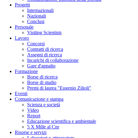
Progetti
Internazionali
Nazionali
Conclusi
Personale
Visiting Scientists
Lavoro
Concorsi
Contratti di ricerca
Assegni di ricerca
Incarichi di collaborazione
Gare d'appalto
Formazione
Borse di ricerca
Borse di studio
Premi di laurea "Eugenio Zilioli"
Eventi
Comunicazione e stampa
Scienza e società
Video
Report
Educazione scientifica e ambientale
5 X Mille al Cnr
Risorse e servizi
Laboratori e attrezzature