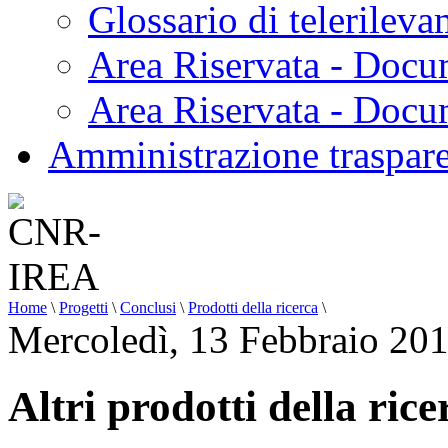
Glossario di telerilev
Area Riservata - Docu
Area Riservata - Doc
Amministrazione traspar
Home
\
Progetti
\
Conclusi
\
Prodotti della ricerca
\
Mercoledì, 13 Febbraio 20
Altri prodotti della ric