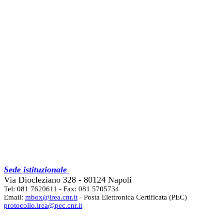
Sede istituzionale
Via Diocleziano 328 - 80124 Napoli
Tel: 081 7620611 - Fax: 081 5705734
Email:
mbox@irea.cnr.it
- Posta Elettronica Certificata (PEC)
protocollo.irea@pec.cnr.it