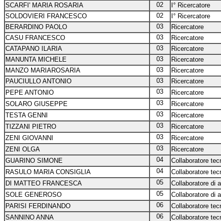
02
SCARFI' MARIA ROSARIA
I° Ricercatore
02
SOLDOVIERI FRANCESCO
I° Ricercatore
03
BERARDINO PAOLO
Ricercatore
03
CASU FRANCESCO
Ricercatore
03
CATAPANO ILARIA
Ricercatore
03
MANUNTA MICHELE
Ricercatore
03
MANZO MARIAROSARIA
Ricercatore
03
PAUCIULLO ANTONIO
Ricercatore
03
PEPE ANTONIO
Ricercatore
03
SOLARO GIUSEPPE
Ricercatore
03
TESTA GENNI
Ricercatore
03
TIZZANI PIETRO
Ricercatore
03
ZENI GIOVANNI
Ricercatore
03
ZENI OLGA
Ricercatore
04
GUARINO SIMONE
Collaboratore tecn
04
RASULO MARIA CONSIGLIA
Collaboratore tecn
05
DI MATTEO FRANCESCA
Collaboratore di 
05
SOLE GENEROSO
Collaboratore di 
06
PARISI FERDINANDO
Collaboratore tecn
06
SANNINO ANNA
Collaboratore tecn